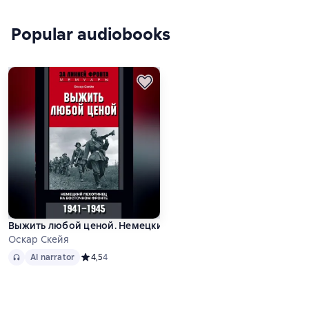
Popular audiobooks
Выжить любой ценой. Немецкий пехотинец на Восточном фр
Оскар Скейя
Audio
AI narrator
AI narrator
Средний рейтинг 4,5 на основе 4 оценок
4,5
4