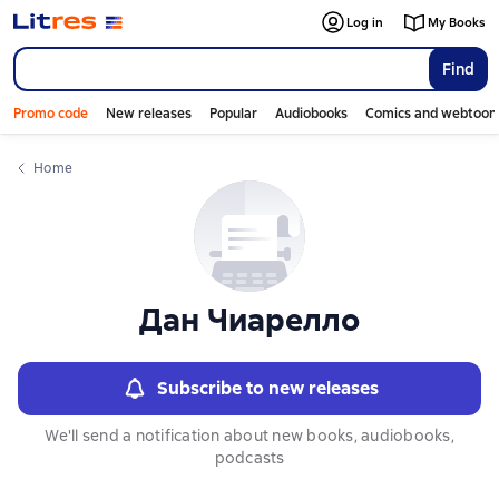
Слайдер с книгами
Слайдер с книгами
Log in
My Books
Find
Promo code
New releases
Popular
Audiobooks
Comics and webtoon
Home
Дан Чиарелло
Subscribe to new releases
We'll send a notification about new books, audiobooks,
podcasts