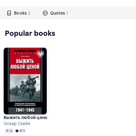
Books
2
Quotes
1
Popular books
Выжить любой ценой. Немецкий пехотинец на Восточном фр
Оскар Скейя
Text
, audio format available
Средний рейтинг 4 на основе 19 оценок
4
19