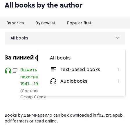
All books by the author
By series
By newest
Popular first
All books
За линией фронта. Мемуары
All books
Text-based books
1
Выжить любой ценой. Немецкий
Listen
пехотинец на Восточном фронте.
Audiobooks
1
1941—1945
(Составитель)
Оскар Скейя
Books by Дан Чиарелло can be downloaded in fb2, txt, epub,
pdf formats or read online.