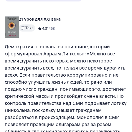
21 урок для XXI века
Text
Средний рейтинг 4,3 на основе 1468 оценок
4,3
1468
Демократия основана на принципе, который
сформулировал Авраам Линкольн: «Можно все
время дурачить некоторых, можно некоторое
время дурачить всех, но нельзя все время дурачить
всех». Если правительство коррумпировано и не
способно улучшить жизнь людей, то рано или
поздно число граждан, понимающих это, достигнет
критической массы и произойдет смена власти. Но
контроль правительства над СМИ подрывает логику
Линкольна, поскольку мешает гражданам
разобраться в происходящем. Монополия в СМИ
позволяет правящим олигархам раз за разом
обвинять в своих неудачах других и переключать