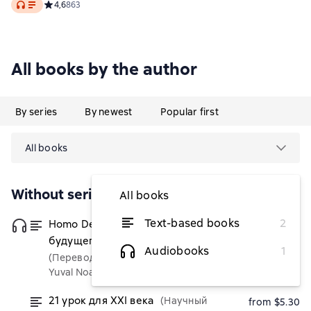
Audio
Средний рейтинг 4,6 на основе 863 оценок
4,6
863
All books by the author
By series
By newest
Popular first
All books
Without series
All books
Text-based books
2
Homo Deus. Краткая история
from $5.30
будущего
Audiobooks
1
(Переводчик)
Yuval Noah Harari
21 урок для XXI века
(Научный
from $5.30