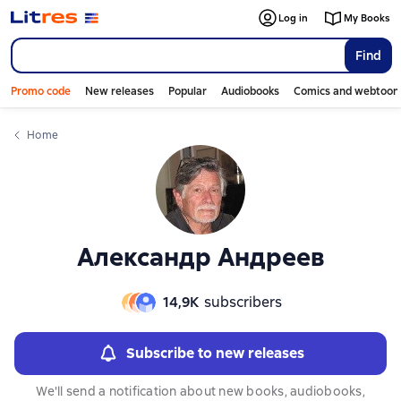
Слайдер с книгами
Слайдер с книгами
Log in
My Books
Find
Promo code
New releases
Popular
Audiobooks
Comics and webtoon
Home
Александр Андреев
14,9К
subscribers
Subscribe to new releases
We'll send a notification about new books, audiobooks,