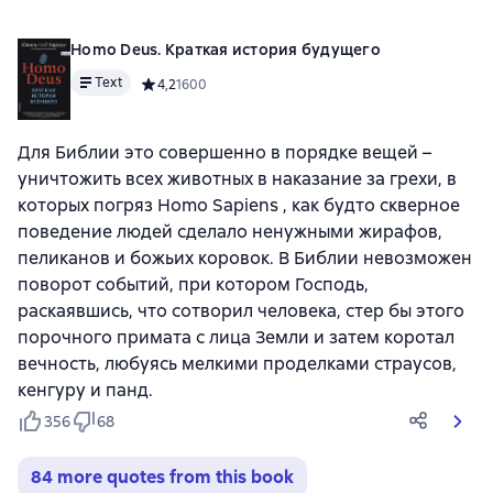
Homo Deus. Краткая история будущего
Text
Средний рейтинг 4,2 на основе 1600 оценок
4,2
1600
Для Библии это совершенно в порядке вещей –
уничтожить всех животных в наказание за грехи, в
которых погряз Homo Sapiens , как будто скверное
поведение людей сделало ненужными жирафов,
пеликанов и божьих коровок. В Библии невозможен
поворот событий, при котором Господь,
раскаявшись, что сотворил человека, стер бы этого
порочного примата с лица Земли и затем коротал
вечность, любуясь мелкими проделками страусов,
кенгуру и панд.
356
68
84 more quotes from this book