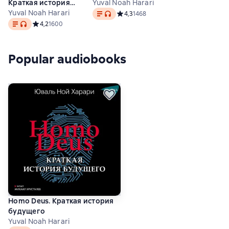
Краткая история
Yuval Noah Harari
Text
, audio format available
будущего
Yuval Noah Harari
Средний рейтинг 4,3 на основе 1468
4,3
1468
Text
, audio format available
Средний рейтинг 4,2 на основе 1600 оценок
4,2
1600
Popular audiobooks
Homo Deus. Краткая история
будущего
Yuval Noah Harari