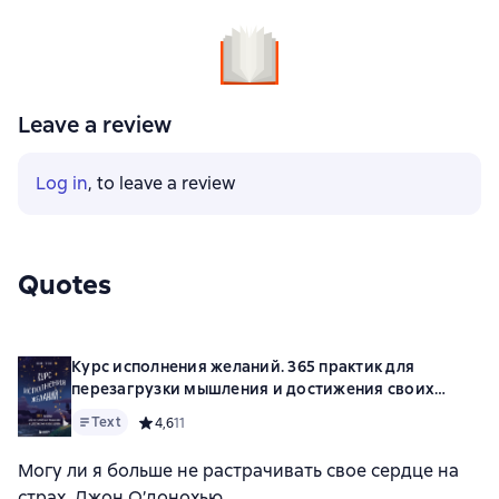
Leave a review
Log in
, to leave a review
Quotes
Курс исполнения желаний. 365 практик для
перезагрузки мышления и достижения своих
целей
Text
Средний рейтинг 4,6 на основе 11 оценок
4,6
11
Могу ли я больше не растрачивать свое сердце на
страх. Джон О’донохью