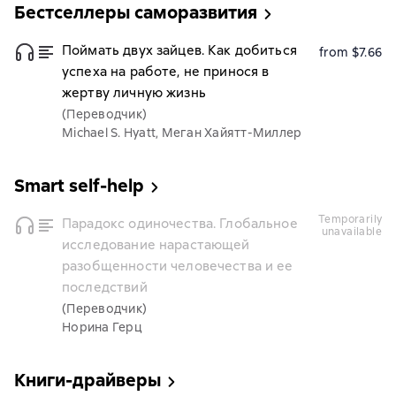
Бестселлеры саморазвития
Поймать двух зайцев. Как добиться
from $7.66
успеха на работе, не принося в
жертву личную жизнь
(Переводчик)
Michael S. Hyatt, Меган Хайятт-Миллер
Smart self-help
temporarily
Парадокс одиночества. Глобальное
unavailable
исследование нарастающей
разобщенности человечества и ее
последствий
(Переводчик)
Норина Герц
Книги-драйверы