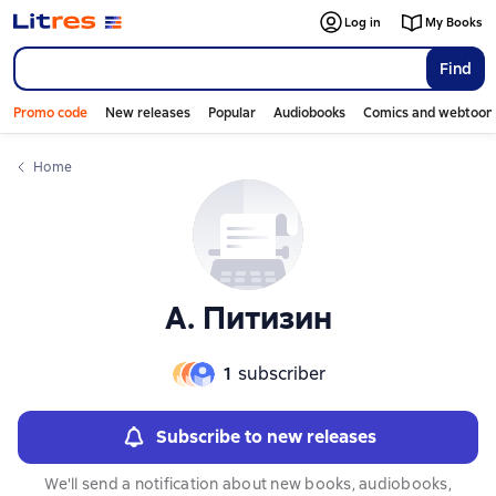
Слайдер с книгами
Слайдер с книгами
Log in
My Books
Find
Promo code
New releases
Popular
Audiobooks
Comics and webtoon
Home
А. Питизин
1
subscriber
Subscribe to new releases
We'll send a notification about new books, audiobooks,