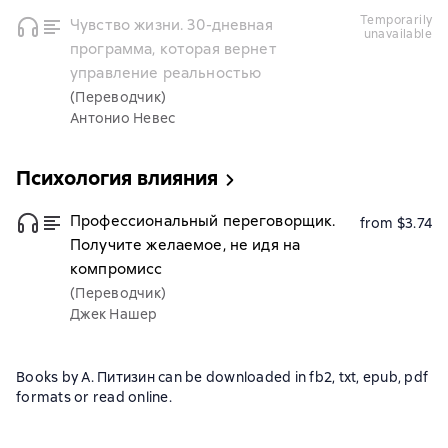
temporarily
Чувство жизни. 30-дневная
unavailable
программа, которая вернет
управление реальностью
(Переводчик)
Антонио Невес
Психология влияния
Профессиональный переговорщик.
from $3.74
Получите желаемое, не идя на
компромисс
(Переводчик)
Джек Нашер
Books by А. Питизин can be downloaded in fb2, txt, epub, pdf
formats or read online.