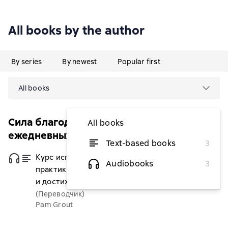
All books by the author
By series
By newest
Popular first
All books
Сила благодарности. Практики для
All books
ежедневных чудес
Text-based books
3
Курс исполнения желаний. 365
from $7.55
Audiobooks
3
практик для перезагрузки мышления
и достижения своих целей
(Переводчик)
Pam Grout