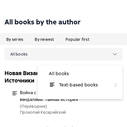
All books by the author
By series
By newest
Popular first
All books
Новая Византийская библиотека.
All books
Источники
Text-based books
2
Война с персами. Война с
from $14.60
вандалами. Тайная история
(Переводчик)
Прокопий Кесарийский