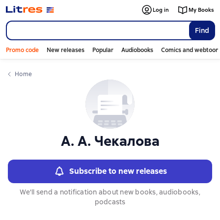
Слайдер с книгами
Log in
My Books
Find
Promo code
New releases
Popular
Audiobooks
Comics and webtoon
Home
А. А. Чекалова
Subscribe to new releases
We'll send a notification about new books, audiobooks,
podcasts