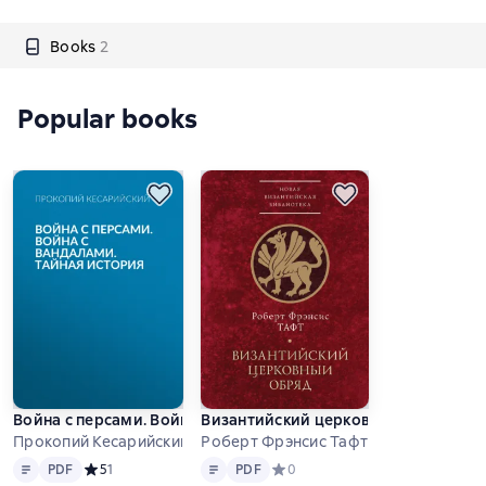
Books
2
Popular books
Война с персами. Война с вандалами. Тайная история
Византийский церковный обряд
Прокопий Кесарийский
Роберт Фрэнсис Тафт
Text
PDF
Text
PDF
PDF
Средний рейтинг 5 на основе 1 оценок
5
1
PDF
Средний рейтинг 0 на основе 0 
0