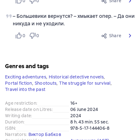
0
0
Share
– Большевики вернутся? – хмыкает опер. – Да они
никуда и не уходили.
0
0
Share
Genres and tags
Exciting adventures
,
Historical detective novels
,
Portal fiction
,
Shootouts
,
The struggle for survival
,
Travel into the past
Age restriction
:
16+
Release date on Litres
:
06 June 2024
Writing date
:
2024
Duration
:
8 h. 43 min. 55 sec.
ISBN
:
978-5-17-144406-8
Narrators
:
Виктор Бабков