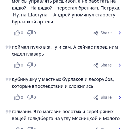
мог бы управлять расшивой, а не работать на
дядю? – На дядю? – перестал бренчать Петруха. –
Ну, на Шастуна. – Андрей упомянул старосту
бурлацкой артели.
0
0
Share
поймал пулю в ж… у и сам. А сейчас перед ним
сидел главарь
0
0
Share
дубинушку у местных бурлаков и лесорубов,
которые впоследствии и сложились
0
0
Share
галманы. Это магазин золотых и серебряных
вещей Гольдберга на углу Мясницкой и Малого