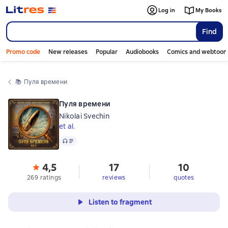
Log in
My Books
Find
Promo code
New releases
Popular
Audiobooks
Comics and webtoon
📚 
Пуля времени
Пуля времени
Nikolai Svechin
et al.
Audio
4,5
17
10
269 ratings
reviews
quotes
Listen to fragment