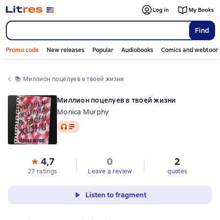
Log in
My Books
Find
Promo code
New releases
Popular
Audiobooks
Comics and webtoon
📚 
Миллион поцелуев в твоей жизни
Миллион поцелуев в твоей жизни
Monica Murphy
Audio
4,7
0
2
27 ratings
Leave a review
quotes
Listen to fragment