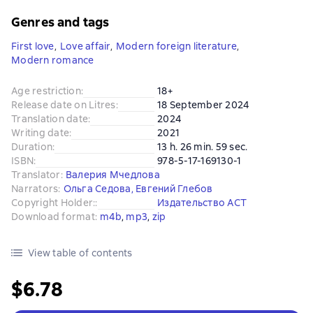
Genres and tags
First love
,
Love affair
,
Modern foreign literature
,
Modern romance
Age restriction
:
18+
Release date on Litres
:
18 September 2024
Translation date
:
2024
Writing date
:
2021
Duration
:
13 h. 26 min. 59 sec.
ISBN
:
978-5-17-169130-1
Translator
:
Валерия Мчедлова
Narrators
:
Ольга Седова
,
Евгений Глебов
Copyright Holder:
:
Издательство АСТ
Download format
:
m4b
, 
mp3
, 
zip
View table of contents
$6.78