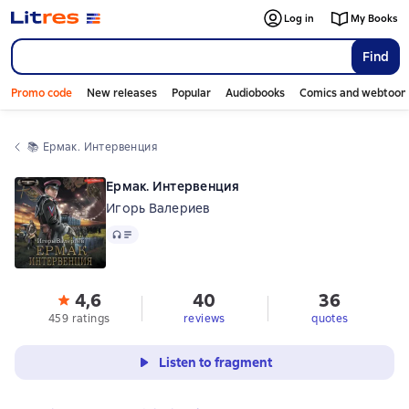
Log in
My Books
Find
Promo code
New releases
Popular
Audiobooks
Comics and webtoon
📚 
Ермак. Интервенция
Ермак. Интервенция
Игорь Валериев
Audio
4,6
40
36
459 ratings
reviews
quotes
Listen to fragment