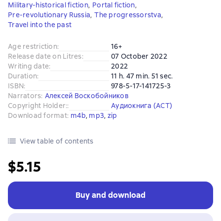
Military-historical fiction
,
Portal fiction
,
Pre-revolutionary Russia
,
The progressorstva
,
Travel into the past
Age restriction
:
16+
Release date on Litres
:
07 October 2022
Writing date
:
2022
Duration
:
11 h. 47 min. 51 sec.
ISBN
:
978-5-17-141725-3
Narrators
:
Алексей Воскобойников
Copyright Holder:
:
Аудиокнига (АСТ)
Download format
:
m4b
, 
mp3
, 
zip
View table of contents
$5.15
Buy and download