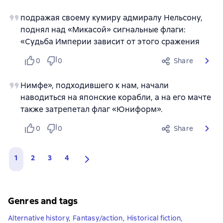
подражая своему кумиру адмиралу Нельсону,
поднял над «Микасой» сигнальные флаги:
«Судьба Империи зависит от этого сражения
0
0
Share
Нимфе», подходившего к нам, начали
наводиться на японские корабли, а на его мачте
также затрепетал флаг «Юниформ».
0
0
Share
1
2
3
4
Genres and tags
Alternative history
,
Fantasy/action
,
Historical fiction
,