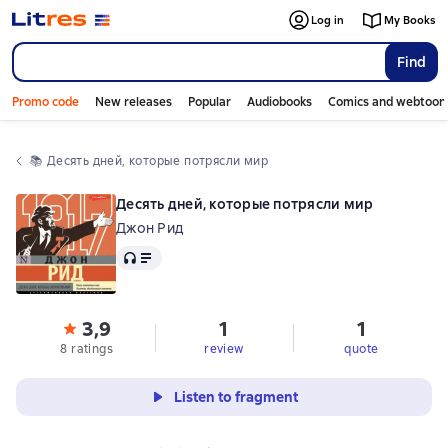
Log in
My Books
Find
Promo code
New releases
Popular
Audiobooks
Comics and webtoon
📚 
Десять дней, которые потрясли мир
Десять дней, которые потрясли мир
Джон Рид
Audio
3,9
1
1
8 ratings
review
quote
Listen to fragment