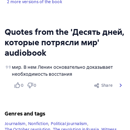
2 more versions of the book
Quotes from the 'Десять дней,
которые потрясли мир'
audiobook
мир. В нем Ленин основательно доказывает
необходимость восстания
0
0
Share
Genres and tags
Journalism
,
Nonfiction
,
Political journalism
,
The October revolution
,
The revolution in Russia
,
Witness