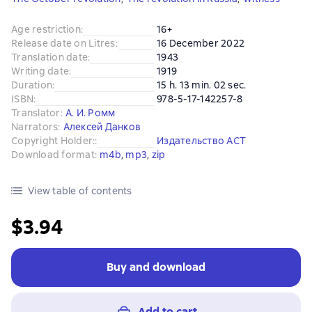
Age restriction
:
16+
Release date on Litres
:
16 December 2022
Translation date
:
1943
Writing date
:
1919
Duration
:
15 h. 13 min. 02 sec.
ISBN
:
978-5-17-142257-8
Translator
:
А. И. Ромм
Narrators
:
Алексей Данков
Copyright Holder:
:
Издательство АСТ
Download format
:
m4b
, 
mp3
, 
zip
View table of contents
$3.94
Buy and download
Add to cart