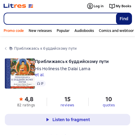
Log in
My Books
Find
Promo code
New releases
Popular
Audiobooks
Comics and webtoon
📚 
Приближаясь к буддийскому пути
Приближаясь к буддийскому пути
His Holiness the Dalai Lama
et al.
Audio
4,8
15
10
82 ratings
reviews
quotes
Listen to fragment