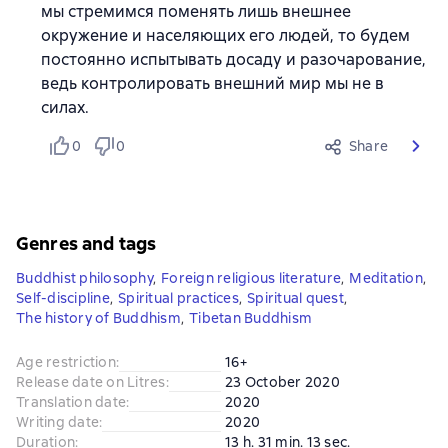
мы стремимся поменять лишь внешнее
окружение и населяющих его людей, то будем
постоянно испытывать досаду и разочарование,
ведь контролировать внешний мир мы не в
силах.
0
0
Share
Genres and tags
Buddhist philosophy
,
Foreign religious literature
,
Meditation
,
Self-discipline
,
Spiritual practices
,
Spiritual quest
,
The history of Buddhism
,
Tibetan Buddhism
Age restriction
:
16+
Release date on Litres
:
23 October 2020
Translation date
:
2020
Writing date
:
2020
Duration
:
13 h. 31 min. 13 sec.