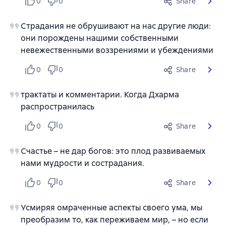
0
0
Share
Страдания не обрушивают на нас другие люди:
они порождены нашими собственными
невежественными воззрениями и убеждениями
0
0
Share
трактаты и комментарии. Когда Дхарма
распространилась
0
0
Share
Счастье – не дар богов: это плод развиваемых
нами мудрости и сострадания.
0
0
Share
Усмиряя омраченные аспекты своего ума, мы
преобразим то, как переживаем мир, – но если