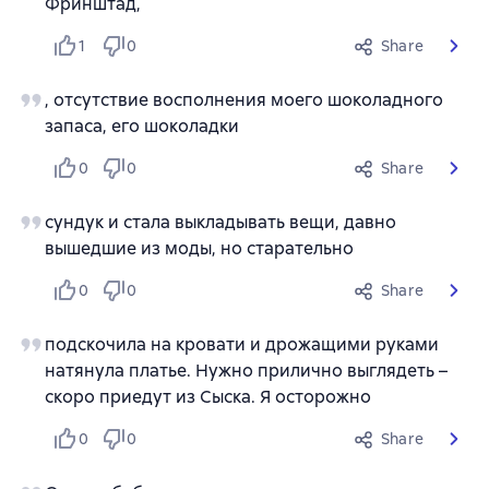
Фринштад,
1
0
Share
, отсутствие восполнения моего шоколадного
запаса, его шоколадки
0
0
Share
сундук и стала выкладывать вещи, давно
вышедшие из моды, но старательно
0
0
Share
подскочила на кровати и дрожащими руками
натянула платье. Нужно прилично выглядеть –
скоро приедут из Сыска. Я осторожно
0
0
Share