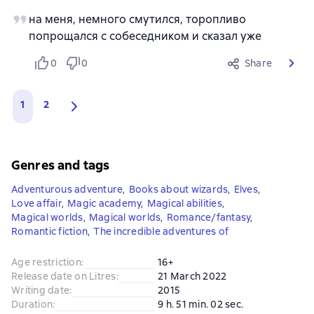
на меня, немного смутился, торопливо
попрощался с собеседником и сказал уже
0
0
Share
1
2
Genres and tags
Adventurous adventure
,
Books about wizards
,
Elves
,
Love affair
,
Magic academy
,
Magical abilities
,
Magical worlds
,
Magical worlds
,
Romance/fantasy
,
Romantic fiction
,
The incredible adventures of
Age restriction
:
16+
Release date on Litres
:
21 March 2022
Writing date
:
2015
Duration
:
9 h. 51 min. 02 sec.