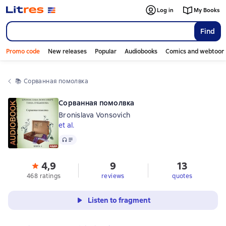
Log in
My Books
Find
Promo code
New releases
Popular
Audiobooks
Comics and webtoon
📚 
Сорванная помолвка
Сорванная помолвка
Bronislava Vonsovich
et al.
Audio
4,9
9
13
468 ratings
reviews
quotes
Listen to fragment