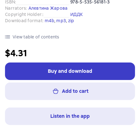
ISBN
:
978-5-535-56181-3
Narrators
:
Алевтина Жарова
Copyright Holder:
:
ИДДК
Download format
:
m4b
, 
mp3
, 
zip
View table of contents
$4.31
Buy and download
Add to cart
Listen in the app