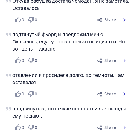
Откуда бабушка достала чемодан, я не заметила.
Оставалось
0
0
Share
подтянутый фьорд и предложил меню.
Оказалось, еду тут носят только официанты. Но
вот цены – ужасно
0
0
Share
отделении я просидела долго, до темноты. Там
оставался
0
0
Share
продвинуться, но всякие непонятливые фьорды
ему не дают,
0
0
Share