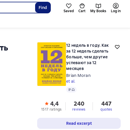
Find
Saved
Cart
My Books
Log in
ть
12 недель в году. Как
за 12 недель сделать
больше, чем другие
успевают за 12
месяцев
Brian Moran
et al.
Text
, audio format available
4,4
240
447
1517 ratings
reviews
quotes
Read excerpt