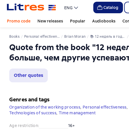
Catalog
ENG
Promo code
New releases
Popular
Audiobooks
Co
Books
Personal effectiveness
Brian Moran
📚 
12 недель в году. Как за 12 недель сделать больше, чем другие успевают за 12 месяцев
Quote from the book "12 недел
больше, чем другие успевают
Other quotes
Genres and tags
Organization of the working process
,
Personal effectiveness
,
Technologies of success
,
Time management
Age restriction
:
16+