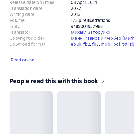
Release date on Litres
:
03 April 2014
Translation date
:
2022
Writing date
:
2013
Volume
:
175 p. 9 illustrations
ISBN
:
9785001957966
Translator
:
Михаил Загоруйко
Copyright Holder:
:
Манн, Иванов и Фербер (МИФ
Download format
:
epub
, 
fb2
, 
fb3
, 
mobi
, 
pdf
, 
txt
, 
zi
Read online
People read this with this book