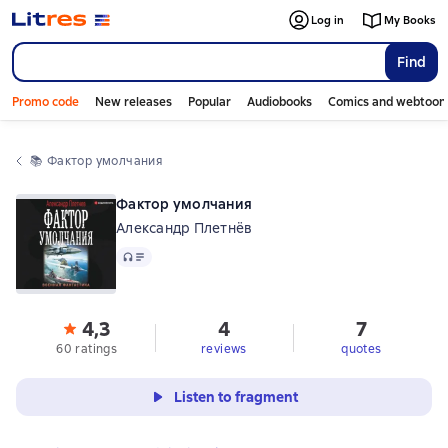
Log in
My Books
Find
Promo code
New releases
Popular
Audiobooks
Comics and webtoon
📚 
Фактор умолчания
Фактор умолчания
Александр Плетнёв
Audio
4,3
4
7
60 ratings
reviews
quotes
Listen to fragment