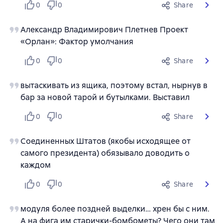
0
0
Share
Александр Владимирович Плетнев Проект
«Орлан»: Фактор умолчания
0
0
Share
вытаскивать из ящика, поэтому встал, нырнув в
бар за новой тарой и бутылками. Выставил
0
0
Share
Соединенных Штатов (якобы исходящее от
самого президента) обязывало доводить о
каждом
0
0
Share
модуля более поздней выделки… хрен бы с ним.
А на фига им старички-бомбометы? Чего они там