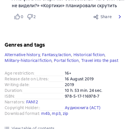
не видели?» «Кортики» планировали скрутить
0
2
Share
Genres and tags
Alternative history
,
Fantasy/action
,
Historical fiction
,
Military-historical fiction
,
Portal fiction
,
Travel into the past
Age restriction
:
16+
Release date on Litres
:
16 August 2019
Writing date
:
2019
Duration
:
10 h. 53 min. 24 sec.
ISBN
:
978-5-17-116978-7
Narrators
:
FAN12
Copyright Holder:
:
Аудиокнига (АСТ)
Download format
:
m4b
, 
mp3
, 
zip
View table of contents