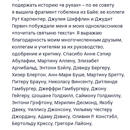
подержать историю «в руках» – по ее совету
я вышила фрагмент гобелена из Байе; ее коллеги
Рут Карпентер, Джулия Шиффлин и Джудит
Гервич побуждали меня и моих одноклассников
«почитать святыню текста». Я выражаю
благодарность моим многочисленным друзьям,
коллегам и учителям за их руководство,
одобрение и критику. Спасибо Анне Сэпир
Абулафии, Мартину Аллену, Элизабет
Арчибальд, Энтони Бэйлу, Дэвиду Бергеру,
Хизер Блертон, Анн-Мари Буше, Мартину Бретту,
Питеру Брауну, Николасу Винсенту, Дитлинде
Гамбургер, Джеффри Гамбургеру, Джону
Гейгеру, Шошане Голдхилл, Саймону Голдхиллу,
Энтони Грэфтону, Мэрилин Десмонд, Якобу
Двеку, Уиллису Джонсону, Уильяму Честеру
Джордану, Адаму Дэвису, Оливии Р. Констэбл,
Бертольду Крессу, Грегори Лайону,