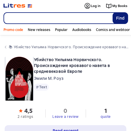
Log in
My Books
Find
Promo code
New releases
Popular
Audiobooks
Comics and webtoon
📚 
Убийство Уильяма Норвичского. Происхождение кровавого навета в средневековой Европе
Убийство Уильяма Норвичского.
Происхождение кровавого навета в
средневековой Европе
Эмили М. Роуз
Text
Text
4,5
0
1
2 ratings
Leave a review
quote
Read excerpt