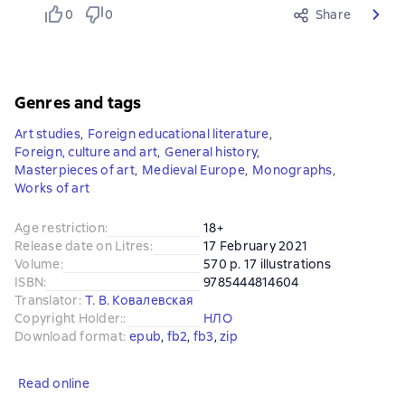
0
0
Share
Genres and tags
Art studies
,
Foreign educational literature
,
Foreign, culture and art
,
General history
,
Masterpieces of art
,
Medieval Europe
,
Monographs
,
Works of art
Age restriction
:
18+
Release date on Litres
:
17 February 2021
Volume
:
570 p. 17 illustrations
ISBN
:
9785444814604
Translator
:
Т. В. Ковалевская
Copyright Holder:
:
НЛО
Download format
:
epub
, 
fb2
, 
fb3
, 
zip
Read online