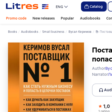
Catalog
ENG
Promo code
New releases
Popular
Audiobooks
Co
Books
Audiobooks
Small business
Вусал Керимов
📚 
Постав
Поста
попас
Author
Ву
Narrator
Л
Aud
1,0
1 rating