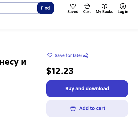
Find
Saved
Cart
My Books
Log in
Save for later
несу и
$12.23
Buy and download
Add to cart