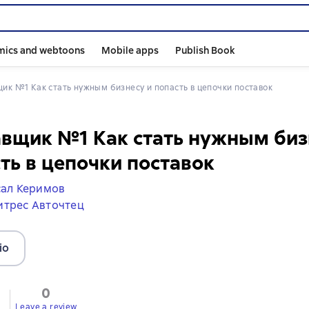
mics and webtoons
Mobile apps
Publish Book
щик №1 Как стать нужным бизнесу и попасть в цепочки поставок
вщик №1 Как стать нужным биз
ть в цепочки поставок
сал Керимов
итрес Авточтец
io
0
Leave a review