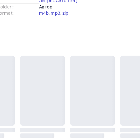
Литрес Авточтец
older:
:
Автор
ormat
:
m4b
, 
mp3
, 
zip