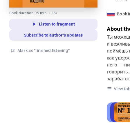
Book duration 05 min.
16+
Book i
Listen to fragment
About th
Subscribe to author’s updates
Ты можеш
и вежливы
Mark as "finished listening"
поймёшь г
как удержи
него — ни
говорить,
зарабатыв
View tab