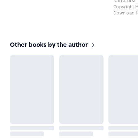
Narrators
:
Copyright H
Download f
Other books by the author