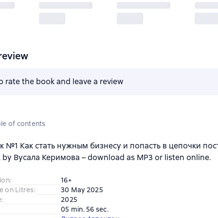
review
to rate the book and leave a review
le of contents
 №1 Как стать нужным бизнесу и попасть в цепочки пос
 by Вусала Керимова – download as MP3 or listen online.
ion
:
16+
e on Litres
:
30 May 2025
e
:
2025
05 min. 56 sec.