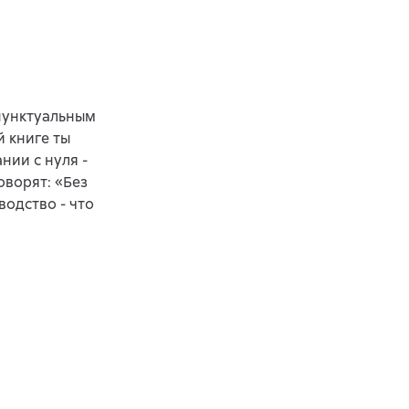
пунктуальным
й книге ты
нии с нуля -
оворят: «Без
водство - что