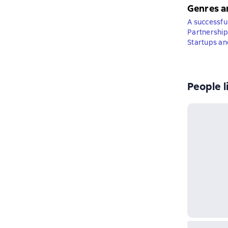
Genres a
A successful
Partnership
Startups an
People l